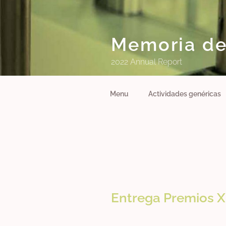
Saltar
al
contenido
Memoria de
2022 Annual Report
Menu
Actividades genéricas
Entrega Premios X